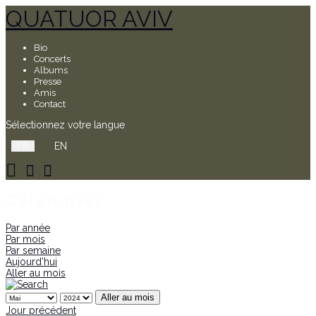
QUATUOR AVIV
Bio
Concerts
Albums
Presse
Amis
Contact
Sélectionnez votre langue
FR
EN
Calendrier
Par année
Par mois
Par semaine
Aujourd'hui
Aller au mois
Aller au mois
Jour précédent