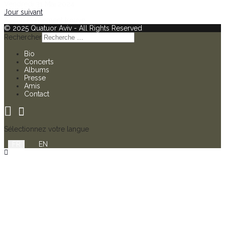
Vendredi 31 Mai 2024
Jour suivant
Aucun évènement trouvé
© 2025 Quatuor Aviv - All Rights Reserved
Rechercher
Bio
Concerts
Albums
Presse
Amis
Contact
Sélectionnez votre langue
FR
EN