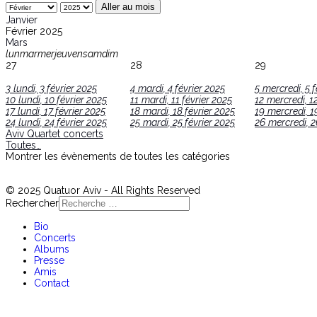
Aller au mois
Janvier
Février 2025
Mars
lun
mar
mer
jeu
ven
sam
dim
27
28
29
3
lundi, 3 février 2025
4
mardi, 4 février 2025
5
mercredi, 5 f
10
lundi, 10 février 2025
11
mardi, 11 février 2025
12
mercredi, 12
17
lundi, 17 février 2025
18
mardi, 18 février 2025
19
mercredi, 1
24
lundi, 24 février 2025
25
mardi, 25 février 2025
26
mercredi, 2
Aviv Quartet concerts
Toutes…
Montrer les évènements de toutes les catégories
© 2025 Quatuor Aviv - All Rights Reserved
Rechercher
Bio
Concerts
Albums
Presse
Amis
Contact