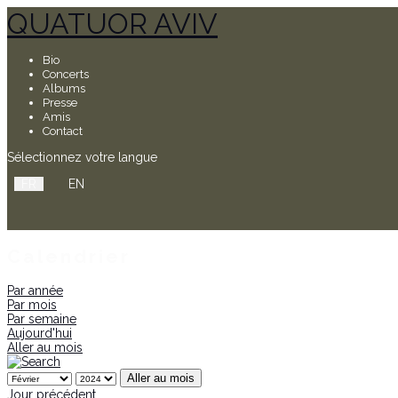
QUATUOR AVIV
Bio
Concerts
Albums
Presse
Amis
Contact
Sélectionnez votre langue
FR
EN
Calendrier
Par année
Par mois
Par semaine
Aujourd'hui
Aller au mois
Aller au mois
Jour précédent