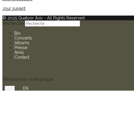
Mardi 06 Février 2024
Jour suivant
Aucun évènement trouvé
© 2025 Quatuor Aviv - All Rights Reserved
Rechercher
Bio
Concerts
Albums
Presse
Amis
Contact
Sélectionnez votre langue
FR
EN