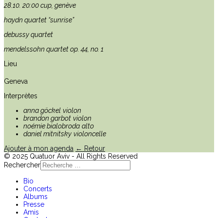
28.10. 20:00 cup, genève
haydn quartet “sunrise”
debussy quartet
mendelssohn quartet op. 44, no. 1
Lieu
Geneva
Interprètes
anna göckel
violon
brandon garbot
violon
noémie bialobroda
alto
daniel mitnitsky
violoncelle
Ajouter à mon agenda
← Retour
© 2025 Quatuor Aviv - All Rights Reserved
Rechercher
Bio
Concerts
Albums
Presse
Amis