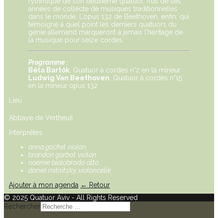
rythmique de son deuxième quatuor, fruit de ses
années de collecte de musiques traditionnelles
dans le monde. L’opus 132 de Beethoven, enfin, qui
témoigne à quel point les derniers quatuors du
génie allemand marqueront à jamais l’héritage de
la musique pour seize cordes.
Programme :
Béla Bartók
, Quatuor à cordes n°2 en la mineur
Ludwig Van Beethoven
, Quatuor à cordes n°15
en la mineur opus 132
Lieu
Abbaye de Vertheuil
Interprètes
anna göckel
violon
brandon garbot
violon
noémie bialobroda
alto
daniel mitnitsky
violoncelle
Ajouter à mon agenda
← Retour
© 2025 Quatuor Aviv - All Rights Reserved
Rechercher