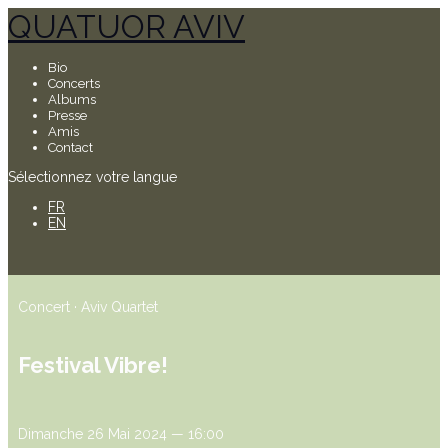
QUATUOR AVIV
Bio
Concerts
Albums
Presse
Amis
Contact
Sélectionnez votre langue
FR
EN
Concert · Aviv Quartet
Festival Vibre!
Dimanche 26 Mai 2024 — 16:00