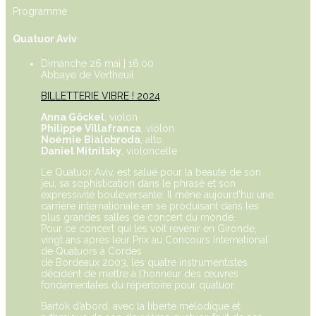
Programme
Quatuor Aviv
Dimanche 26 mai | 16:00
Abbaye de Vertheuil
BILLETTERIE VIBRE ! 2024
Anna Göckel
, violon
Philippe Villafranca
, violon
Noémie Bialobroda
, alto
Daniel Mitnitsky
, violoncelle
Le Quatuor Aviv, est salué pour la beauté de son
jeu, sa sophistication dans le phrasé et son
expressivité bouleversante. Il mène aujourd’hui une
carrière internationale en se produisant dans les
plus grandes salles de concert du monde.
Pour ce concert qui les voit revenir en Gironde,
vingt ans après leur Prix au Concours International
de Quatuors à Cordes
de Bordeaux 2003, les quatre instrumentistes
décident de mettre à l’honneur des œuvres
fondamentales du répertoire pour quatuor.
Bartók d’abord, avec la liberté mélodique et