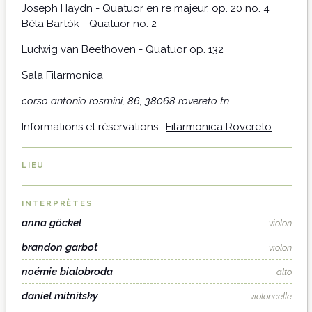
Joseph Haydn - Quatuor en re majeur, op. 20 no. 4
Béla Bartók - Quatuor no. 2
Ludwig van Beethoven - Quatuor op. 132
Sala Filarmonica
corso antonio rosmini, 86, 38068 rovereto tn
Informations et réservations :
Filarmonica Rovereto
LIEU
INTERPRÈTES
anna göckel
violon
brandon garbot
violon
noémie bialobroda
alto
daniel mitnitsky
violoncelle