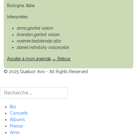
Bologna, Italia
Interprètes
anna göckel
violon
brandon garbot
violon
noémie bialobroda
alto
daniel mitnitsky
violoncelle
Ajouter à mon agenda
← Retour
© 2025 Quatuor Aviv - All Rights Reserved
Rechercher
Bio
Concerts
Albums
Presse
Amis